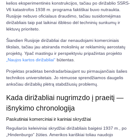
kelios eksperimentinės konstrukcijos, tačiau po dirižablio SSRS-
V6 katastrofos 1938 m. programa faktiškai buvo nutraukta.
Rusijoje nebuvo oficialaus draudimo, tačiau susidomėjimas
dirižabliais taip pat laikinai išblėso dėl techninių sunkumų ir
lėktuvų prioriteto.
Šiandien Rusijoje dirižabliai dar nenaudojami komerciniais
tikslais, tačiau jau atsiranda mokslinių ar reklaminių aerostatų
projektų. Ypač mastingu ir perspektyviu pripažintas projekto
„Naujos kartos dirižabliai“
būtentas.
Projektas pradėtas bendradarbiaujant su pirmaujančiais šalies
technikos universitetais. Jo rėmuose sprendžiamos daugelis
anksčiau dirižablių plėtrą stabdžiusių problemų.
Kada dirižabliai nugrimzdo į praeitį —
išnykimo chronologija
Paskutiniai komerciniai ir kariniai skrydžiai
Reguliarūs keleiviniai skrydžiai dirižabliais baigėsi 1937 m., po
„Hindenburgo“ žūties. Amerikos kariškiai toliau naudojo