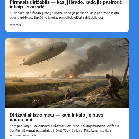
Pirmasis dirižablis — kas jį išrado, kada jis pasirodė
ir kaip jis atrodė
Sužinokite, kas išrado pirmąjį dirižablį, kada jis pasirodė, kaip jis atrodė ir kuo
buvo pripildytas. Sukūrimo istorija, pirmieji skrydžiai ir dirižablių era
27.08.2025
Dirižabliai karo metu — kam ir kaip jie buvo
naudojami
Kam per karą buvo leidžiami dirižabliai, kaip buvo naudojami kariniai dirižabliai
per Pirmąjį, Antrąjį pasaulinius ir Didįjį Tėvynės karą. Pritaikymo istorija ir
žinomiausi modeliai