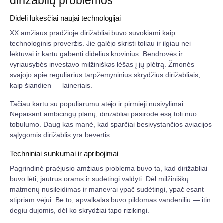
dirižablių problemos
Dideli lūkesčiai naujai technologijai
XX amžiaus pradžioje dirižabliai buvo suvokiami kaip
technologinis proveržis. Jie galėjo skristi toliau ir ilgiau nei
lėktuvai ir kartu gabenti didelius krovinius. Bendrovės ir
vyriausybės investavo milžiniškas lėšas į jų plėtrą. Žmonės
svajojo apie reguliarius tarpžemyninius skrydžius dirižabliais,
kaip šiandien — laineriais.
Tačiau kartu su populiarumu atėjo ir pirmieji nusivylimai.
Nepaisant ambicingų planų, dirižabliai pasirodė esą toli nuo
tobulumo. Daug kas manė, kad sparčiai besivystančios aviacijos
sąlygomis dirižablis yra bevertis.
Techniniai sunkumai ir apribojimai
Pagrindinė praėjusio amžiaus problema buvo ta, kad dirižabliai
buvo lėti, jautrūs orams ir sudėtingi valdyti. Dėl milžiniškų
matmenų nusileidimas ir manevrai ypač sudėtingi, ypač esant
stipriam vėjui. Be to, apvalkalas buvo pildomas vandeniliu — itin
degiu dujomis, dėl ko skrydžiai tapo rizikingi.