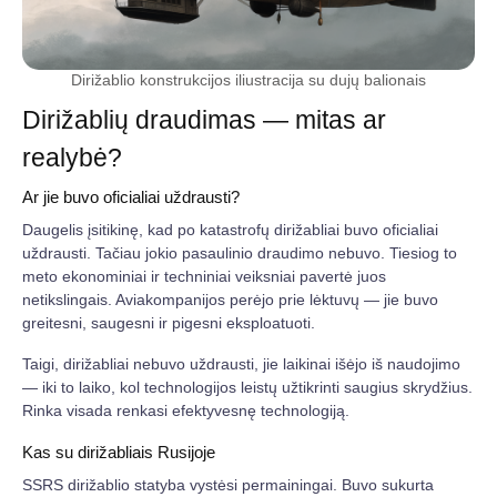
Dirižablio konstrukcijos iliustracija su dujų balionais
Dirižablių draudimas — mitas ar
realybė?
Ar jie buvo oficialiai uždrausti?
Daugelis įsitikinę, kad po katastrofų dirižabliai buvo oficialiai
uždrausti. Tačiau jokio pasaulinio draudimo nebuvo. Tiesiog to
meto ekonominiai ir techniniai veiksniai pavertė juos
netikslingais. Aviakompanijos perėjo prie lėktuvų — jie buvo
greitesni, saugesni ir pigesni eksploatuoti.
Taigi, dirižabliai nebuvo uždrausti, jie laikinai išėjo iš naudojimo
— iki to laiko, kol technologijos leistų užtikrinti saugius skrydžius.
Rinka visada renkasi efektyvesnę technologiją.
Kas su dirižabliais Rusijoje
SSRS dirižablio statyba vystėsi permainingai. Buvo sukurta