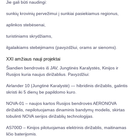
Jie gali būti naudingi:
sunkių krovinių pervežimui į sunkiai pasiekiamus regionus,
aplinkos stebėsenai,
turistiniams skrydžiams,
ilgalaikiams stebėjimams (pavyzdžiui, orams ar sienoms).
XXI amžiaus nauji projektai
Šiandien bendrovės iš JAV, Jungtinės Karalystės, Kinijos ir
Rusijos kuria naujus dirižablius. Pavyzdžiui:
Airlander 10 (Jungtinė Karalystė) — hibridinis dirižablis, galintis
skristi iki 5 dienų be papildomo kuro.
NOVA-01 – naujos kartos Rusijos bendrovės AERONOVA
dirižablis, nepilotuojamas dinaminis bandymų modelis, skirtas
tobulinti NOVA serijos dirižablių technologijas.
AS700D – Kinijos pilotuojamas elektrinis dirižablis, maitinamas
ličio baterijomis.