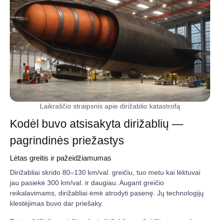
Laikraščio straipsnis apie dirižablio katastrofą
Kodėl buvo atsisakyta dirižablių —
pagrindinės priežastys
Lėtas greitis ir pažeidžiamumas
Dirižabliai skrido 80–130 km/val. greičiu, tuo metu kai lėktuvai
jau pasiekė 300 km/val. ir daugiau. Augant greičio
reikalavimams, dirižabliai ėmė atrodyti pasenę. Jų technologijų
klestėjimas buvo dar priešaky.