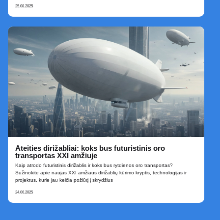
25.08.2025
Ateities dirižabliai: koks bus futuristinis oro
transportas XXI amžiuje
Kaip atrodo futuristinis dirižablis ir koks bus rytdienos oro transportas?
Sužinokite apie naujas XXI amžiaus dirižablių kūrimo kryptis, technologijas ir
projektus, kurie jau keičia požiūrį į skrydžius
24.06.2025