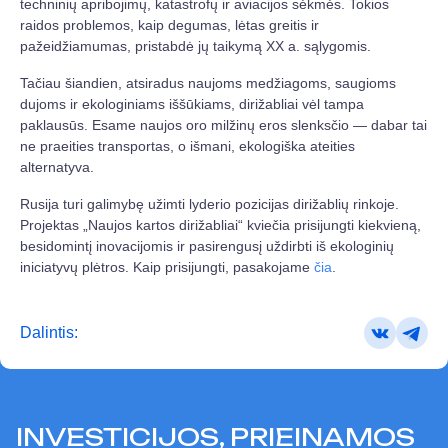
techninių apribojimų, katastrofų ir aviacijos sėkmės. Tokios
raidos problemos, kaip degumas, lėtas greitis ir
pažeidžiamumas, pristabdė jų taikymą XX a. sąlygomis.
Tačiau šiandien, atsiradus naujoms medžiagoms, saugioms
dujoms ir ekologiniams iššūkiams, dirižabliai vėl tampa
paklausūs. Esame naujos oro milžinų eros slenksčio — dabar tai
ne praeities transportas, o išmani, ekologiška ateities
alternatyva.
Rusija turi galimybę užimti lyderio pozicijas dirižablių rinkoje.
Projektas „Naujos kartos dirižabliai“ kviečia prisijungti kiekvieną,
besidomintį inovacijomis ir pasirengusį uždirbti iš ekologinių
iniciatyvų plėtros. Kaip prisijungti, pasakojame
čia
.
Dalintis:
INVESTICIJOS, PRIEINAMOS