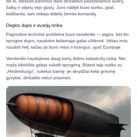
Be to, didžiulis paviršius darė dirižablius pažeidžiamus audrų,
žaibų ir stiprių vėjo gūsių. Juos valdyti buvo sunku, ypač
leidžiantis, tam reikėjo didelių žemės komandų.
Degios dujos ir avarijų rizika
Pagrindinė techninė problema buvo vandenilis — pigios, bet itin
sprogios dujos, naudotos keliamajai galiai užtikrinti. Vėliau imta
naudoti helį, tačiau jis buvo retas ir brangus, ypač Europoje.
Vandenilio naudojimas daug kartų didino katastrofų riziką. Net
maža kibirkštis galėjo sukelti sprogimą. Būtent taip nutiko su
„Hindenburgu“, sukėlus baimę: jei skrydžiai kelia grėsmę
gyvybei, dirižablis neturi prasmės.