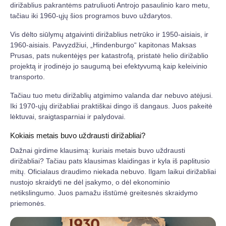
dirižablius pakrantėms patruliuoti Antrojo pasaulinio karo metu,
tačiau iki 1960-ųjų šios programos buvo uždarytos.
Vis dėlto siūlymų atgaivinti dirižablius netrūko ir 1950-aisiais, ir
1960-aisiais. Pavyzdžiui, „Hindenburgo“ kapitonas Maksas
Prusas, pats nukentėjęs per katastrofą, pristatė helio dirižablio
projektą ir įrodinėjo jo saugumą bei efektyvumą kaip keleivinio
transporto.
Tačiau tuo metu dirižablių atgimimo valanda dar nebuvo atėjusi.
Iki 1970-ųjų dirižabliai praktiškai dingo iš dangaus. Juos pakeitė
lėktuvai, sraigtasparniai ir palydovai.
Kokiais metais buvo uždrausti dirižabliai?
Dažnai girdime klausimą: kuriais metais buvo uždrausti
dirižabliai? Tačiau pats klausimas klaidingas ir kyla iš paplitusio
mitų. Oficialaus draudimo niekada nebuvo. Ilgam laikui dirižabliai
nustojo skraidyti ne dėl įsakymo, o dėl ekonominio
netikslingumo. Juos pamažu išstūmė greitesnės skraidymo
priemonės.