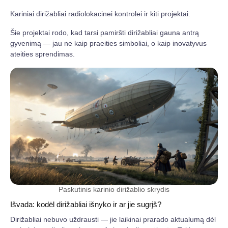
Kariniai dirižabliai radiolokacinei kontrolei ir kiti projektai.
Šie projektai rodo, kad tarsi pamiršti dirižabliai gauna antrą
gyvenimą — jau ne kaip praeities simboliai, o kaip inovatyvus
ateities sprendimas.
Paskutinis karinio dirižablio skrydis
Išvada: kodėl dirižabliai išnyko ir ar jie sugrįš?
Dirižabliai nebuvo uždrausti — jie laikinai prarado aktualumą dėl