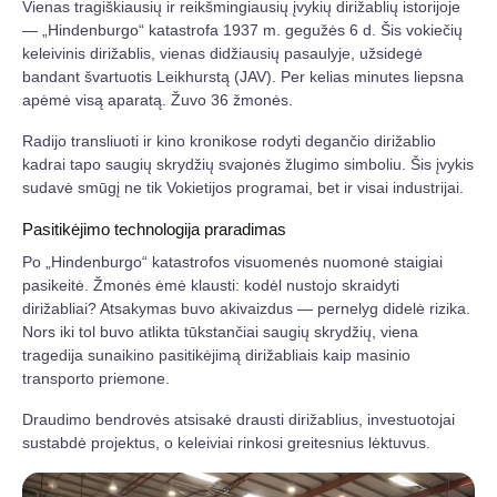
Vienas tragiškiausių ir reikšmingiausių įvykių dirižablių istorijoje
— „Hindenburgo“ katastrofa 1937 m. gegužės 6 d. Šis vokiečių
keleivinis dirižablis, vienas didžiausių pasaulyje, užsidegė
bandant švartuotis Leikhurstą (JAV). Per kelias minutes liepsna
apėmė visą aparatą. Žuvo 36 žmonės.
Radijo transliuoti ir kino kronikose rodyti degančio dirižablio
kadrai tapo saugių skrydžių svajonės žlugimo simboliu. Šis įvykis
sudavė smūgį ne tik Vokietijos programai, bet ir visai industrijai.
Pasitikėjimo technologija praradimas
Po „Hindenburgo“ katastrofos visuomenės nuomonė staigiai
pasikeitė. Žmonės ėmė klausti: kodėl nustojo skraidyti
dirižabliai? Atsakymas buvo akivaizdus — pernelyg didelė rizika.
Nors iki tol buvo atlikta tūkstančiai saugių skrydžių, viena
tragedija sunaikino pasitikėjimą dirižabliais kaip masinio
transporto priemone.
Draudimo bendrovės atsisakė drausti dirižablius, investuotojai
sustabdė projektus, o keleiviai rinkosi greitesnius lėktuvus.