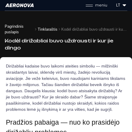
meniu
LT
Pagrindinis
Tinklaraštis
Kodėl dirižabliai buvo uždrausti ir kur jie dingo
puslapis
Kodėl dirižabliai buvo uždrausti ir kur jie
dingo
Dirižabliai kadaise buvo laikomi ateities simboliu — milžiniški
skraidantys laivai, sklendę virš miestų, žadėjo revoliuciją
aviacijoje. Jie vežė keleivius, buvo naudojami kariniams tikslams
ir žavėjo milijonus. Tačiau šiandien dirižabliai beveik išnyko iš
dangaus. Daugelis klausia: kodėl buvo atsisakyta dirižablių? Ar
jie buvo uždrausti? Kur jie skraido dabar? Šiame straipsnyje
paaiškinsime, kodėl dirižabliai nustojo skraidyti, kokios raidos
problemos lėmė jų išnykimą ir ar yra vilties, kad jie sugrįš.
Pradžios pabaiga — nuo ko prasidėjo