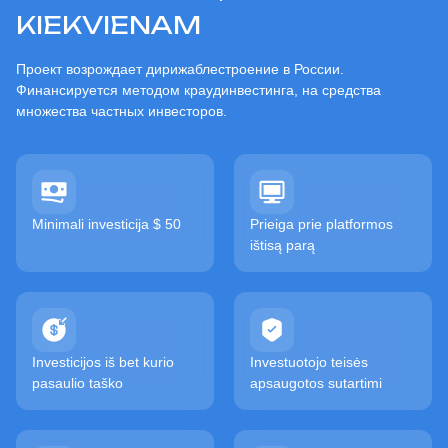
KIEKVIENAM
Проект возрождает дирижаблестроение в России.
Финансируется методом краудинвестинга, на средства
множества частных инвесторов.
Minimali investicija $ 50
Prieiga prie platformos
ištisą parą
Investicijos iš bet kurio
Investuotojo teisės
pasaulio taško
apsaugotos sutartimi