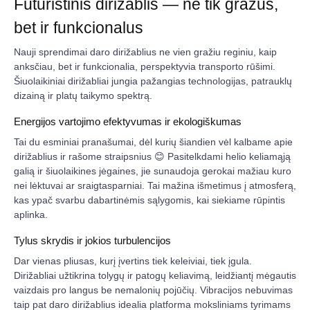
Futuristinis dirižablis — ne tik gražus,
bet ir funkcionalus
Nauji sprendimai daro dirižablius ne vien gražiu reginiu, kaip
anksčiau, bet ir funkcionalia, perspektyvia transporto rūšimi.
Šiuolaikiniai dirižabliai jungia pažangias technologijas, patrauklų
dizainą ir platų taikymo spektrą.
Energijos vartojimo efektyvumas ir ekologiškumas
Tai du esminiai pranašumai, dėl kurių šiandien vėl kalbame apie
dirižablius ir rašome straipsnius 😊 Pasitelkdami helio keliamąją
galią ir šiuolaikines jėgaines, jie sunaudoja gerokai mažiau kuro
nei lėktuvai ar sraigtasparniai. Tai mažina išmetimus į atmosferą,
kas ypač svarbu dabartinėmis sąlygomis, kai siekiame rūpintis
aplinka.
Tylus skrydis ir jokios turbulencijos
Dar vienas pliusas, kurį įvertins tiek keleiviai, tiek įgula.
Dirižabliai užtikrina tolygų ir patogų keliavimą, leidžiantį mėgautis
vaizdais pro langus be nemalonių pojūčių. Vibracijos nebuvimas
taip pat daro dirižablius idealia platforma moksliniams tyrimams