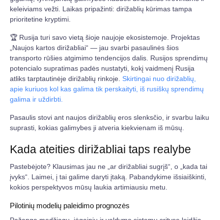
keleiviams vežti. Laikas pripažinti: dirižablių kūrimas tampa
prioritetine kryptimi.
🏆 Rusija turi savo vietą šioje naujoje ekosistemoje. Projektas
„Naujos kartos dirižabliai“ — jau svarbi pasaulinės šios
transporto rūšies atgimimo tendencijos dalis. Rusijos sprendimų
potencialo supratimas padės nustatyti, kokį vaidmenį Rusija
atliks tarptautinėje dirižablių rinkoje.
Skirtingai nuo dirižablių,
apie kuriuos kol kas galima tik perskaityti, iš rusiškų sprendimų
galima ir uždirbti.
Pasaulis stovi ant naujos dirižablių eros slenksčio, ir svarbu laiku
suprasti, kokias galimybes ji atveria kiekvienam iš mūsų.
Kada ateities dirižabliai taps realybe
Pastebėjote? Klausimas jau ne „ar dirižabliai sugrįš“, o „kada tai
įvyks“. Laimei, į tai galime daryti įtaką. Pabandykime išsiaiškinti,
kokios perspektyvos mūsų laukia artimiausiu metu.
Pilotinių modelių paleidimo prognozės