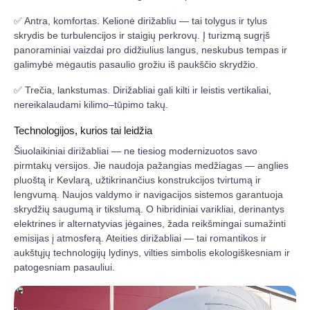
✅ Antra, komfortas. Kelionė dirižabliu — tai tolygus ir tylus
skrydis be turbulencijos ir staigių perkrovų. Į turizmą sugrįš
panoraminiai vaizdai pro didžiulius langus, neskubus tempas ir
galimybė mėgautis pasaulio grožiu iš paukščio skrydžio.
✅ Trečia, lankstumas. Dirižabliai gali kilti ir leistis vertikaliai,
nereikalaudami kilimo–tūpimo takų.
Technologijos, kurios tai leidžia
Šiuolaikiniai dirižabliai — ne tiesiog modernizuotos savo
pirmtakų versijos. Jie naudoja pažangias medžiagas — anglies
pluoštą ir Kevlarą, užtikrinančius konstrukcijos tvirtumą ir
lengvumą. Naujos valdymo ir navigacijos sistemos garantuoja
skrydžių saugumą ir tikslumą. O hibridiniai varikliai, derinantys
elektrines ir alternatyvias jėgaines, žada reikšmingai sumažinti
emisijas į atmosferą. Ateities dirižabliai — tai romantikos ir
aukštųjų technologijų lydinys, vilties simbolis ekologiškesniam ir
patogesniam pasauliui.