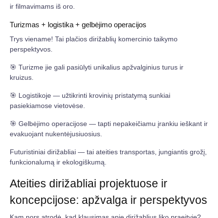
ir filmavimams iš oro.
Turizmas + logistika + gelbėjimo operacijos
Trys viename! Tai plačios dirižablių komercinio taikymo
perspektyvos.
🎯 Turizme jie gali pasiūlyti unikalius apžvalginius turus ir
kruizus.
🎯 Logistikoje — užtikrinti krovinių pristatymą sunkiai
pasiekiamose vietovėse.
🎯 Gelbėjimo operacijose — tapti nepakeičiamu įrankiu ieškant ir
evakuojant nukentėjusiuosius.
Futuristiniai dirižabliai — tai ateities transportas, jungiantis grožį,
funkcionalumą ir ekologiškumą.
Ateities dirižabliai projektuose ir
koncepcijose: apžvalga ir perspektyvos
Kam nors atrodė, kad klausimas apie dirižablius liko praeityje?