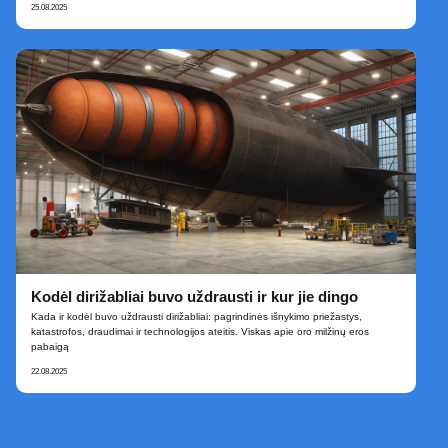
25.08.2025
Kodėl dirižabliai buvo uždrausti ir kur jie dingo
Kada ir kodėl buvo uždrausti dirižabliai: pagrindinės išnykimo priežastys,
katastrofos, draudimai ir technologijos ateitis. Viskas apie oro milžinų eros
pabaigą
22.08.2025