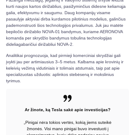
Pažanga medžiagų, jėgainių ir valdymo sistemų srityse leidžia
kurti naujos kartos dirižablius, pasižyminčius didesne keliamąja
galia, efektyvumu ir saugumu. Daug kompanijų visame
pasaulyje aktyviai dirba kurdamos pilotinius modelius, galinčius
pademonstruoti šios technologijos privalumus. Juk jau matėte
bepiločio dirižablio NOVA-01 bandymus, kuriame AERONOVA
komanda per skrydžio bandymus tobulina technologijas
dideliagabaričiui dirižabliui NOVA-2.
Analitikai prognozuoja, kad pirmieji komerciniai skrydžiai gali
įvykti jau per artimiausius 3–5 metus. Kalbama apie krovinių ir
keleivių vežimą vidutiniais ir tolimais atstumais, taip pat apie
specializuotas užduotis: aplinkos stebėseną ir mokslinius
tyrimus.
Ar žinote, ką Tesla sakė apie investicijas?
„Pinigai nėra tokios vertės, kokią jiems suteikė
žmonės. Visi mano pinigai buvo investuoti į