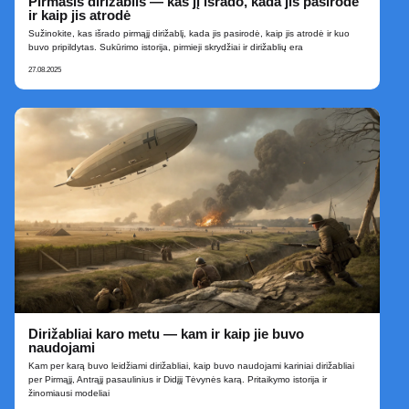
Pirmasis dirižablis — kas jį išrado, kada jis pasirodė
ir kaip jis atrodė
Sužinokite, kas išrado pirmąjį dirižablį, kada jis pasirodė, kaip jis atrodė ir kuo
buvo pripildytas. Sukūrimo istorija, pirmieji skrydžiai ir dirižablių era
27.08.2025
Dirižabliai karo metu — kam ir kaip jie buvo
naudojami
Kam per karą buvo leidžiami dirižabliai, kaip buvo naudojami kariniai dirižabliai
per Pirmąjį, Antrąjį pasaulinius ir Didįjį Tėvynės karą. Pritaikymo istorija ir
žinomiausi modeliai