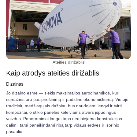
Ateities dirižablis
Kaip atrodys ateities dirižablis
Dizainas
Jo dizaino esmė — siekis maksimalios aerodinamikos, kuri
sumažins oro pasipriešinimą ir padidins ekonomiškumą. Vietoje
tradicinių medžiagų vis dažniau bus naudojami lengvi ir tvirti
kompozitai, o stiklo panelės keleiviams atvers įspūdingus
vaizdus. Panoraminiai langai taps neatsiejama konstrukcijos
dalimi, tarsi panaikindami ribą tarp vidaus erdvės ir išorinio
pasaulio.