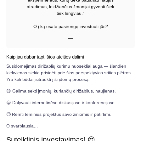
eksperimentus, kurių dėka padariau naujus
atradimus, leidžiančius žmonijai gyventi šiek
tiek lengviau.“
O į ką esate pasirengę investuoti jūs?
—
Kaip jau dabar tapti šios ateities dalimi
Susidomėjimas dirižablių kūrimu nuosekliai auga — šiandien
kiekvienas siekia prisidėti prie šios perspektyvios srities plėtros.
Yra keli būdai įsitraukti į šį įdomų procesą.
😉 Galima sekti įmonių, kuriančių dirižablius, naujienas.
😀 Dalyvauti internetinėse diskusijose ir konferencijose.
🧐 Remti teminius projektus savo žiniomis ir patirtimi.
O svarbiausia…
Sutelktinis investavimas! 😍