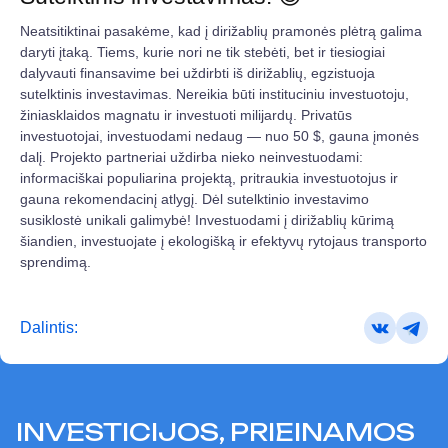
Neatsitiktinai pasakėme, kad į dirižablių pramonės plėtrą galima
daryti įtaką. Tiems, kurie nori ne tik stebėti, bet ir tiesiogiai
dalyvauti finansavime bei uždirbti iš dirižablių, egzistuoja
sutelktinis investavimas. Nereikia būti instituciniu investuotoju,
žiniasklaidos magnatu ir investuoti milijardų. Privatūs
investuotojai, investuodami nedaug — nuo 50 $, gauna įmonės
dalį. Projekto partneriai uždirba nieko neinvestuodami:
informaciškai populiarina projektą, pritraukia investuotojus ir
gauna rekomendacinį atlygį. Dėl sutelktinio investavimo
susiklostė unikali galimybė! Investuodami į dirižablių kūrimą
šiandien, investuojate į ekologišką ir efektyvų rytojaus transporto
sprendimą.
Dalintis:
INVESTICIJOS, PRIEINAMOS