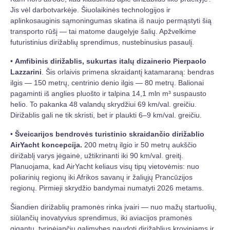
Jis vėl darbotvarkėje. Šiuolaikinės technologijos ir
aplinkosauginis sąmoningumas skatina iš naujo permąstyti šią
transporto rūšį — tai matome daugelyje šalių. Apžvelkime
futuristinius dirižablių sprendimus, nustebinusius pasaulį.
•
Amfibinis dirižablis, sukurtas italų dizainerio Pierpaolo
Lazzarini
. Šis orlaivis primena skraidantį katamaraną: bendras
ilgis — 150 metrų, centrinio denio ilgis — 80 metrų. Balionai
pagaminti iš anglies pluošto ir talpina 14,1 mln m³ suspausto
helio. To pakanka 48 valandų skrydžiui 69 km/val. greičiu.
Dirižablis gali ne tik skristi, bet ir plaukti 6–9 km/val. greičiu.
•
Šveicarijos bendrovės turistinio skraidančio dirižablio
AirYacht koncepcija.
200 metrų ilgio ir 50 metrų aukščio
dirižablį varys jėgainė, užtikrinanti iki 90 km/val. greitį.
Planuojama, kad AirYacht keliaus visų tipų vietovėmis: nuo
poliarinių regionų iki Afrikos savanų ir žaliųjų Prancūzijos
regionų. Pirmieji skrydžio bandymai numatyti 2026 metams.
Šiandien dirižablių pramonės rinka įvairi — nuo mažų startuolių,
siūlančių inovatyvius sprendimus, iki aviacijos pramonės
gigantų, tyrinėjančių galimybes naudoti dirižablius kroviniams ir