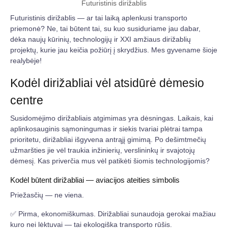
Futuristinis dirižablis
Futuristinis dirižablis — ar tai laiką aplenkusi transporto
priemonė? Ne, tai būtent tai, su kuo susiduriame jau dabar,
dėka naujų kūrinių, technologijų ir XXI amžiaus dirižablių
projektų, kurie jau keičia požiūrį į skrydžius. Mes gyvename šioje
realybėje!
Kodėl dirižabliai vėl atsidūrė dėmesio
centre
Susidomėjimo dirižabliais atgimimas yra dėsningas. Laikais, kai
aplinkosauginis sąmoningumas ir siekis tvariai plėtrai tampa
prioritetu, dirižabliai išgyvena antrąjį gimimą. Po dešimtmečių
užmaršties jie vėl traukia inžinierių, verslininkų ir svajotojų
dėmesį. Kas priverčia mus vėl patikėti šiomis technologijomis?
Kodėl būtent dirižabliai — aviacijos ateities simbolis
Priežasčių — ne viena.
✅ Pirma, ekonomiškumas. Dirižabliai sunaudoja gerokai mažiau
kuro nei lėktuvai — tai ekologiška transporto rūšis.