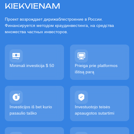
KIEKVIENAM
Проект возрождает дирижаблестроение в России.
Финансируется методом краудинвестинга, на средства
множества частных инвесторов.
Minimali investicija $ 50
Prieiga prie platformos
ištisą parą
Investicijos iš bet kurio
Investuotojo teisės
pasaulio taško
apsaugotos sutartimi