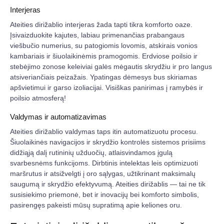
Interjeras
Ateities dirižablio interjeras žada tapti tikra komforto oaze.
Įsivaizduokite kajutes, labiau primenančias prabangaus
viešbučio numerius, su patogiomis lovomis, atskirais vonios
kambariais ir šiuolaikinėmis pramogomis. Erdviose poilsio ir
stebėjimo zonose keleiviai galės mėgautis skrydžiu ir pro langus
atsiveriančiais peizažais. Ypatingas dėmesys bus skiriamas
apšvietimui ir garso izoliacijai. Visiškas panirimas į ramybės ir
poilsio atmosferą!
Valdymas ir automatizavimas
Ateities dirižablio valdymas taps itin automatizuotu procesu.
Šiuolaikinės navigacijos ir skrydžio kontrolės sistemos prisiims
didžiąją dalį rutininių užduočių, atlaisvindamos įgulą
svarbesnėms funkcijoms. Dirbtinis intelektas leis optimizuoti
maršrutus ir atsižvelgti į oro sąlygas, užtikrinant maksimalų
saugumą ir skrydžio efektyvumą. Ateities dirižablis — tai ne tik
susisiekimo priemonė, bet ir inovacijų bei komforto simbolis,
pasirengęs pakeisti mūsų supratimą apie keliones oru.