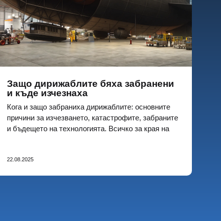
Защо дирижаблите бяха забранени
и къде изчезнаха
Кога и защо забраниха дирижаблите: основните
причини за изчезването, катастрофите, забраните
и бъдещето на технологията. Всичко за края на
ерата на въздушните гиганти
22.08.2025