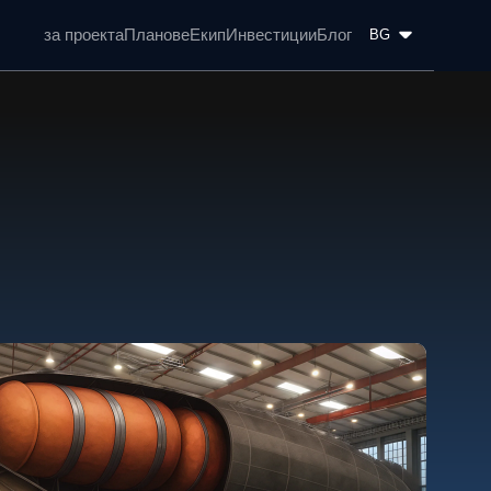
за проекта
Планове
Eкип
Инвестиции
Блог
BG