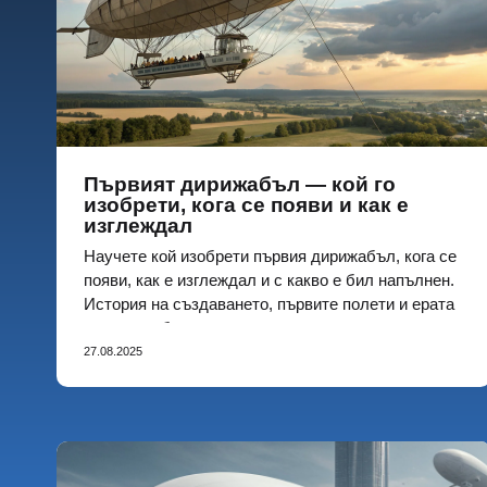
Първият дирижабъл — кой го
изобрети, кога се появи и как е
изглеждал
Научете кой изобрети първия дирижабъл, кога се
появи, как е изглеждал и с какво е бил напълнен.
История на създаването, първите полети и ерата
на дирижаблите
27.08.2025