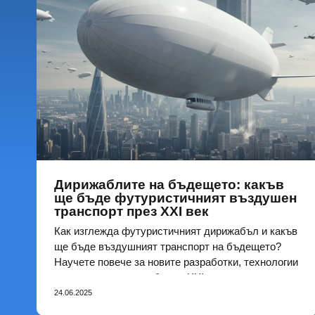
Дирижаблите на бъдещето: какъв
ще бъде футуристичният въздушен
транспорт през XXI век
Как изглежда футуристичният дирижабъл и какъв
ще бъде въздушният транспорт на бъдещето?
Научете повече за новите разработки, технологии
и проекти на дирижабли от XXI век, които вече
променят представите ни за полетите
24.06.2025