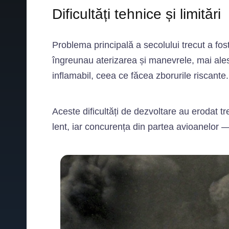
Dificultăți tehnice și limitări
Problema principală a secolului trecut a fost
îngreunau aterizarea și manevrele, mai ales
inflamabil, ceea ce făcea zborurile riscante.
Aceste dificultăți de dezvoltare au erodat t
lent, iar concurența din partea avioanelor —