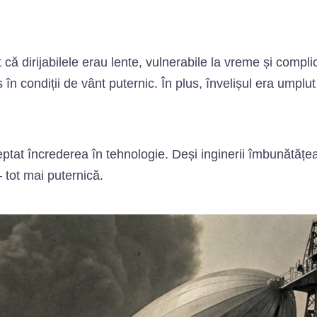
 că dirijabilele erau lente, vulnerabile la vreme și compli
 în condiții de vânt puternic. În plus, învelișul era ump
reptat încrederea în tehnologie. Deși inginerii îmbunătățe
 tot mai puternică.