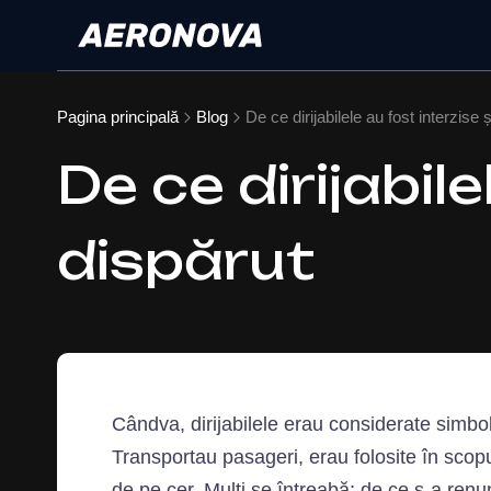
Pagina principală
Blog
De ce dirijabilele au fost interzise
De ce dirijabil
dispărut
Cândva, dirijabilele erau considerate simbol
Transportau pasageri, erau folosite în scopu
de pe cer. Mulți se întreabă: de ce s‑a renu