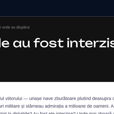
 și unde au dispărut
ele au fost interz
ul viitorului — uriașe nave zburătoare plutind deasupra or
ri militare și stârneau admirația a milioane de oameni. As
nțat la dirijabile? Au fost ele interzise? Unde mai zboar