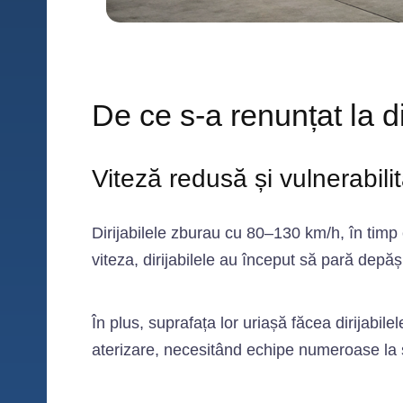
De ce s‑a renunțat la d
Viteză redusă și vulnerabili
Dirijabilele zburau cu 80–130 km/h, în timp 
viteza, dirijabilele au început să pară depăș
În plus, suprafața lor uriașă făcea dirijabilel
aterizare, necesitând echipe numeroase la 